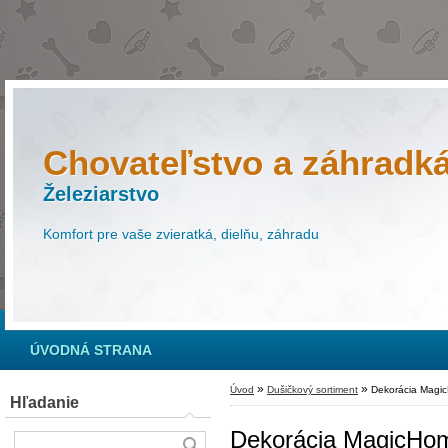
Chovateľstvo a záhradk
Železiarstvo
Komfort pre vaše zvieratká, dielňu, záhradu
ÚVODNÁ STRANA
»
»
Úvod
Dušičkový sortiment
Dekorácia MagicH
Hľadanie
Dekorácia MagicHome,