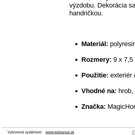
výzdobu. Dekorácia sa 
handričkou.
Materiál:
polyresi
Rozmery:
9 x 7,5
Použitie:
exteriér /
Vhodné na:
hrob,
Značka:
MagicHo
Vytvorené systémom
www.webareal.sk