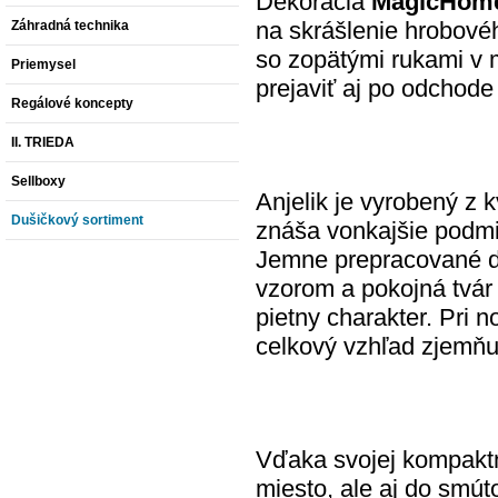
Dekorácia
MagicHome 
na skrášlenie hrobovéh
Záhradná technika
so zopätými rukami v m
Priemysel
prejaviť aj po odchode 
Regálové koncepty
II. TRIEDA
Sellboxy
Anjelik je vyrobený z 
Dušičkový sortiment
znáša vonkajšie podmi
Jemne prepracované de
vzorom a pokojná tvár
pietny charakter. Pri 
celkový vzhľad zjemňu
Vďaka svojej kompaktn
miesto, ale aj do smút