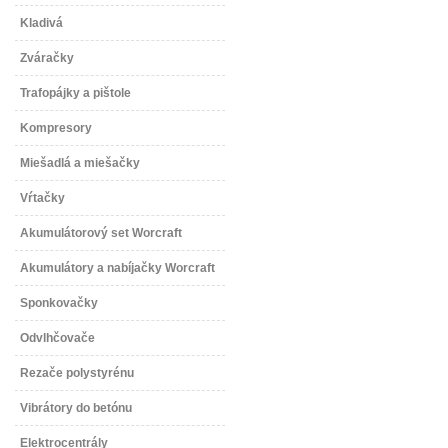
Kladivá
Zváračky
Trafopájky a pištole
Kompresory
Miešadlá a miešačky
Vŕtačky
Akumulátorový set Worcraft
Akumulátory a nabíjačky Worcraft
Sponkovačky
Odvlhčovače
Rezače polystyrénu
Vibrátory do betónu
Elektrocentrály