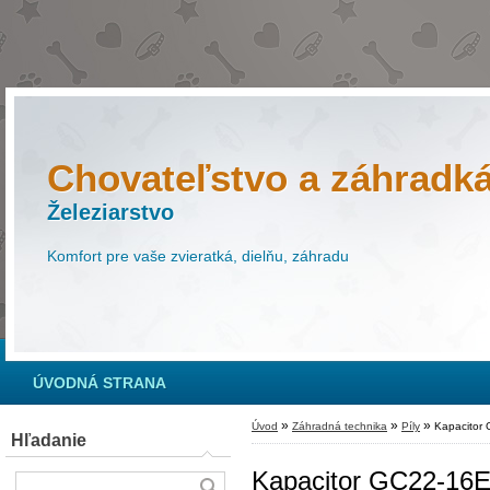
Chovateľstvo a záhradk
Železiarstvo
Komfort pre vaše zvieratká, dielňu, záhradu
ÚVODNÁ STRANA
»
»
»
Úvod
Záhradná technika
Píly
Kapacitor 
Hľadanie
Kapacitor GC22-16E 