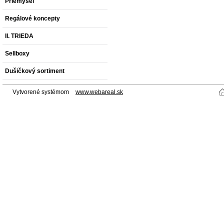
Priemysel
Regálové koncepty
II. TRIEDA
Sellboxy
Dušičkový sortiment
Vytvorené systémom
www.webareal.sk