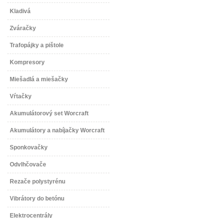
Kladivá
Zváračky
Trafopájky a pištole
Kompresory
Miešadlá a miešačky
Vŕtačky
Akumulátorový set Worcraft
Akumulátory a nabíjačky Worcraft
Sponkovačky
Odvlhčovače
Rezače polystyrénu
Vibrátory do betónu
Elektrocentrály