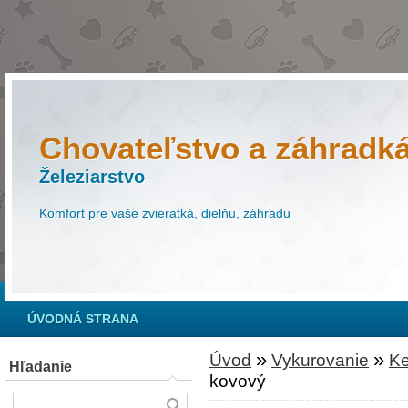
Chovateľstvo a záhradk
Železiarstvo
Komfort pre vaše zvieratká, dielňu, záhradu
ÚVODNÁ STRANA
»
»
Úvod
Vykurovanie
Ke
Hľadanie
kovový