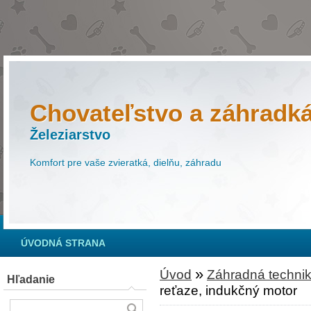
Chovateľstvo a záhradk
Železiarstvo
Komfort pre vaše zvieratká, dielňu, záhradu
ÚVODNÁ STRANA
»
Úvod
Záhradná techni
Hľadanie
reťaze, indukčný motor