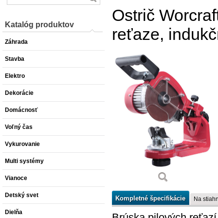
Ostrič Worcra
Katalóg produktov
reťaze, induk
Záhrada
Stavba
Elektro
Dekorácie
Domácnosť
Voľný čas
Vykurovanie
Multi systémy
Vianoce
Detský svet
Kompletné špecifikácie
Na stiahn
Dielňa
Brúska pilových reťazí