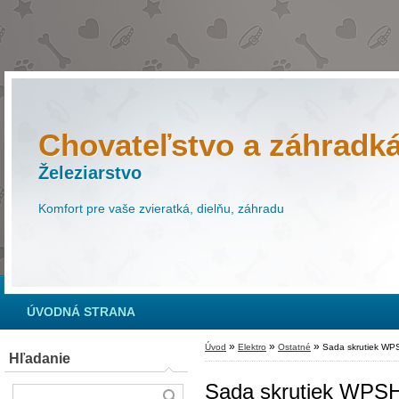
Chovateľstvo a záhradk
Železiarstvo
Komfort pre vaše zvieratká, dielňu, záhradu
ÚVODNÁ STRANA
»
»
»
Úvod
Elektro
Ostatné
Sada skrutiek WPS
Hľadanie
Sada skrutiek WPSH1