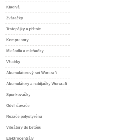
Kladivá
Zváračky
Trafopájky a pištole
Kompresory
Miešadlá a miešačky
Vŕtačky
Akumulátorový set Worcraft
Akumulátory a nabíjačky Worcraft
Sponkovačky
Odvlhčovače
Rezače polystyrénu
Vibrátory do betónu
Elektrocentrály