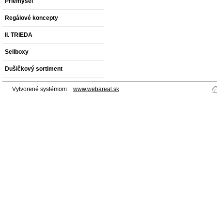
Priemysel
Regálové koncepty
II. TRIEDA
Sellboxy
Dušičkový sortiment
Vytvorené systémom
www.webareal.sk