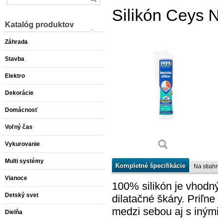
Silikón Ceys N
Katalóg produktov
Záhrada
Stavba
Elektro
Dekorácie
Domácnosť
Voľný čas
Vykurovanie
Multi systémy
Kompletné špecifikácie
Na stiahn
Vianoce
100% silikón je vhodn
Detský svet
dilatačné škáry. Priľne
medzi sebou aj s inými
Dielňa