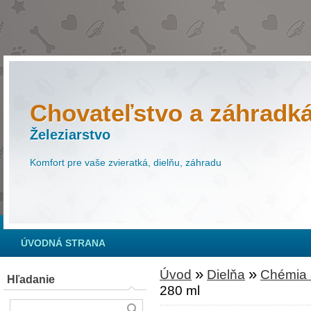
Chovateľstvo a záhradk
Železiarstvo
Komfort pre vaše zvieratká, dielňu, záhradu
ÚVODNÁ STRANA
»
»
Úvod
Dielňa
Chémia a
Hľadanie
280 ml