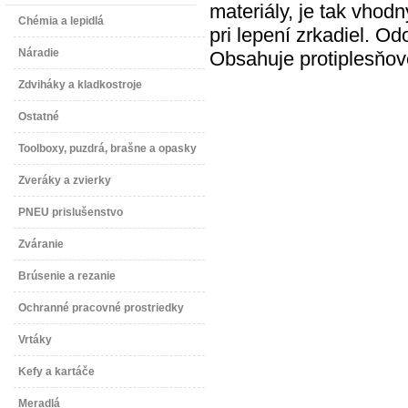
materiály, je tak vhod
Chémia a lepidlá
pri lepení zrkadiel. Od
Náradie
Obsahuje protiplesňov
Zdviháky a kladkostroje
Ostatné
Toolboxy, puzdrá, brašne a opasky
Zveráky a zvierky
PNEU prislušenstvo
Zváranie
Brúsenie a rezanie
Ochranné pracovné prostriedky
Vrtáky
Kefy a kartáče
Meradlá