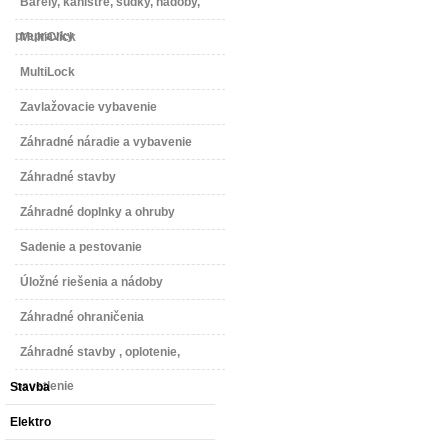
Barely, kanistre, sudky, nádoby,
prepravky
MultiClick
MultiLock
Zavlažovacie vybavenie
Záhradné náradie a vybavenie
Záhradné stavby
Záhradné doplnky a ohruby
Sadenie a pestovanie
Úložné riešenia a nádoby
Záhradné ohraničenia
Záhradné stavby , oplotenie,
osvetlenie
Stavba
Elektro