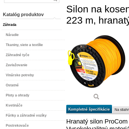
Silon na kose
Katalóg produktov
223 m, hranat
Záhrada
Náradie
Tkaniny, siete a textílie
Záhradné tyče
Zavlažovanie
Vinárske potreby
Ostatné
Ploty a ohrady
Kvetináče
Kompletné špecifikácie
Na stiahn
Fúriky a záhradné vozíky
Hranatý silon ProCom 
Postrekovače
Vysokokvalitný materiál