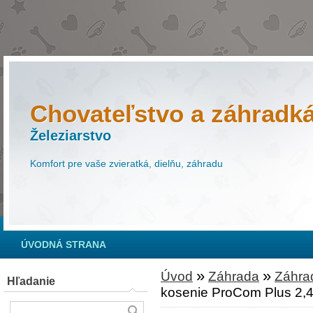
Chovateľstvo a záhradk
Železiarstvo
Komfort pre vaše zvieratká, dielňu, záhradu
ÚVODNÁ STRANA
»
»
Úvod
Záhrada
Záhra
Hľadanie
kosenie ProCom Plus 2,4