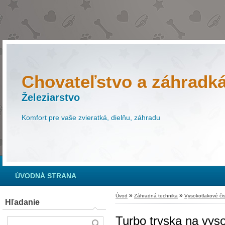
Chovateľstvo a záhradk
Železiarstvo
Komfort pre vaše zvieratká, dielňu, záhradu
ÚVODNÁ STRANA
»
»
Úvod
Záhradná technika
Vysokotlakové čis
Hľadanie
Turbo tryska na vys