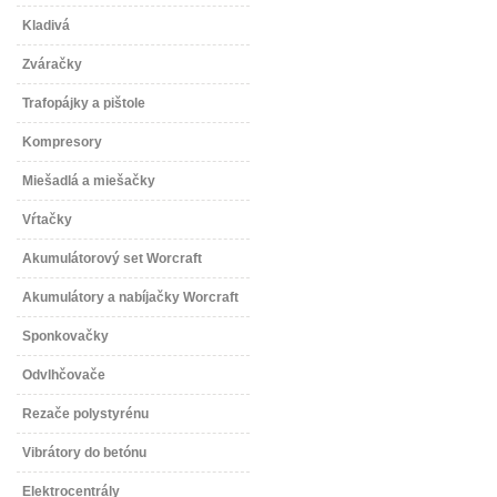
Kladivá
Zváračky
Trafopájky a pištole
Kompresory
Miešadlá a miešačky
Vŕtačky
Akumulátorový set Worcraft
Akumulátory a nabíjačky Worcraft
Sponkovačky
Odvlhčovače
Rezače polystyrénu
Vibrátory do betónu
Elektrocentrály