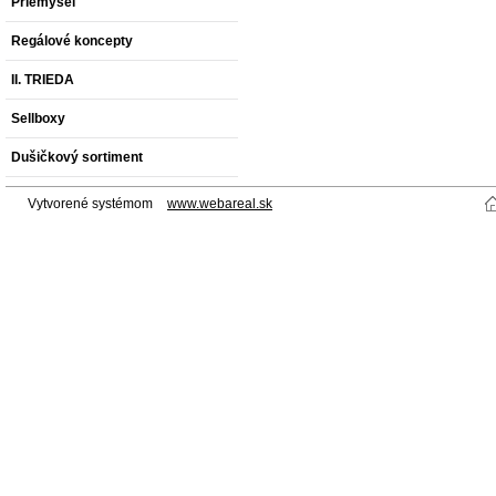
Priemysel
Regálové koncepty
II. TRIEDA
Sellboxy
Dušičkový sortiment
Vytvorené systémom
www.webareal.sk