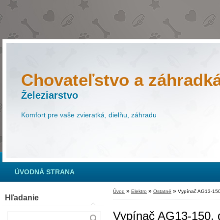
Chovateľstvo a záhradk
Železiarstvo
Komfort pre vaše zvieratká, dielňu, záhradu
ÚVODNÁ STRANA
»
»
»
Úvod
Elektro
Ostatné
Vypínač AG13-150,
Hľadanie
Vypínač AG13-150, d