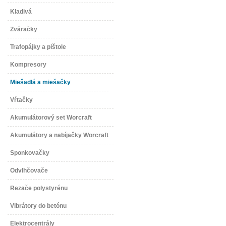
Kladivá
Zváračky
Trafopájky a pištole
Kompresory
Miešadlá a miešačky
Vŕtačky
Akumulátorový set Worcraft
Akumulátory a nabíjačky Worcraft
Sponkovačky
Odvlhčovače
Rezače polystyrénu
Vibrátory do betónu
Elektrocentrály