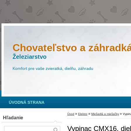
Chovateľstvo a záhradk
Železiarstvo
Komfort pre vaše zvieratká, dielňu, záhradu
ÚVODNÁ STRANA
»
»
»
Úvod
Elektro
Miešadlá a miešačky
Vypin
Hľadanie
Vypinac CMX16, diel