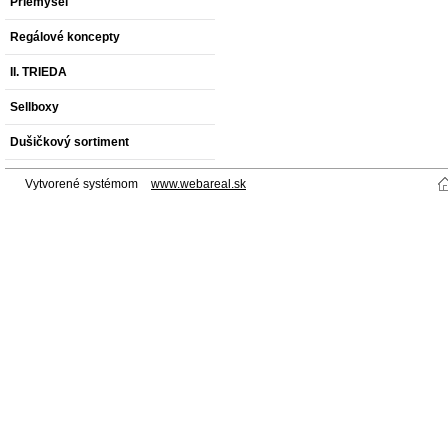
Priemysel
Regálové koncepty
II. TRIEDA
Sellboxy
Dušičkový sortiment
Vytvorené systémom
www.webareal.sk