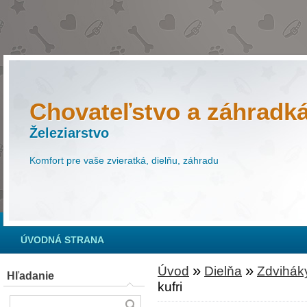
Chovateľstvo a záhradk
Železiarstvo
Komfort pre vaše zvieratká, dielňu, záhradu
ÚVODNÁ STRANA
»
»
Úvod
Dielňa
Zdviháky
Hľadanie
kufri