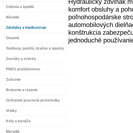
Hydraulický zdvihák m
Chémia a lepidlá
komfort obsluhy a pohod
poľnohospodárske stroj
Náradie
automobilových dielň
Zdviháky a kladkostroje
konštrukcia zabezpeču
Ostatné
jednoduché používanie
Toolboxy, puzdrá, brašne a opasky
Zveráky a zvierky
PNEU prislušenstvo
Zváranie
Brúsenie a rezanie
Ochranné pracovné prostriedky
Vrtáky
Kefy a kartáče
Meradlá