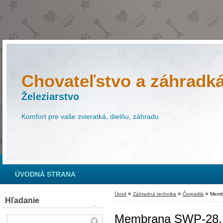
Chovateľstvo a záhradk
Železiarstvo
Komfort pre vaše zvieratká, dielňu, záhradu
ÚVODNÁ STRANA
»
»
»
Úvod
Záhradná technika
Čerpadlá
Membr
Hľadanie
Membrana SWP-28, d